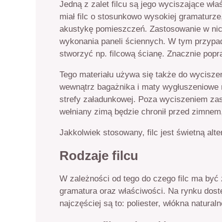
Jedną z zalet filcu są jego wyciszające właś
miał filc o stosunkowo wysokiej gramaturze
akustykę pomieszczeń. Zastosowanie w nich
wykonania paneli ściennych. W tym przypadk
stworzyć np. filcową ścianę. Znacznie popr
Tego materiału używa się także do wycisze
wewnątrz bagażnika i maty wygłuszeniowe n
strefy załadunkowej. Poza wyciszeniem zast
wełniany zimą będzie chronił przed zimnem,
Jakkolwiek stosowany, filc jest świetną al
Rodzaje filcu
W zależności od tego do czego filc ma być 
gramatura oraz właściwości. Na rynku dostę
najczęściej są to: poliester, włókna naturaln