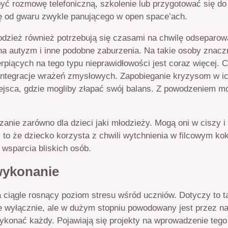
ć rozmowę telefoniczną, szkolenie lub przygotować się do 
ię od gwaru zwykle panującego w open space’ach.
młodzież również potrzebują się czasami na chwilę odseparow
a autyzm i inne podobne zaburzenia. Na takie osoby znaczn
ierpiących na tego typu nieprawidłowości jest coraz więcej
integracje wrażeń zmysłowych. Zapobieganie kryzysom w ich
ejsca, gdzie mogliby złapać swój balans. Z powodzeniem m
zanie zarówno dla dzieci jaki młodzieży. Mogą oni w ciszy
 to że dziecko korzysta z chwili wytchnienia w filcowym k
wsparcia bliskich osób.
 wykonanie
a ciągle rosnący poziom stresu wśród uczniów. Dotyczy to 
ie wyłącznie, ale w dużym stopniu powodowany jest przez n
wykonać każdy. Pojawiają się projekty na wprowadzenie teg