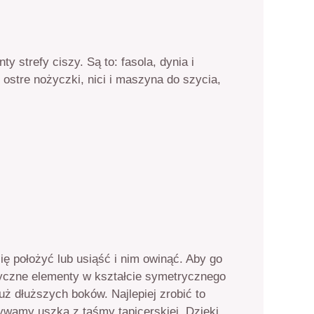
 strefy ciszy. Są to: fasola, dynia i
 ostre nożyczki, nici i maszyna do szycia,
ię położyć lub usiąść i nim owinąć. Aby go
tyczne elementy w kształcie symetrycznego
uż dłuższych boków. Najlepiej zrobić to
ywamy uszka z taśmy tapicerskiej. Dzięki