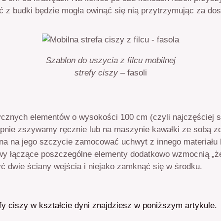
ć z budki będzie mogła owinąć się nią przytrzymując za do
Szablon do uszycia z filcu mobilnej
strefy ciszy –
fasoli
ycznych elementów o wysokości 100 cm (czyli najczęściej spo
ępnie zszywamy ręcznie lub na maszynie kawałki ze sobą zo
na na jego szczycie zamocować uchwyt z innego materiału l
szwy łączące poszczególne elementy dodatkowo wzmocnią „że
ć dwie ściany wejścia i niejako zamknąć się w środku.
fy ciszy w kształcie dyni znajdziesz w poniższym artykule.