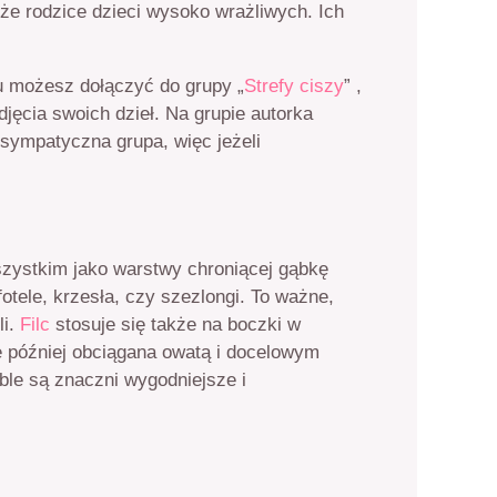
kże rodzice dzieci wysoko wrażliwych. Ich
u możesz dołączyć do grupy „
Strefy ciszy
” ,
jęcia swoich dzieł. Na grupie autorka
 sympatyczna grupa, więc jeżeli
zystkim jako warstwy chroniącej gąbkę
otele, krzesła, czy szezlongi. To ważne,
li.
Filc
stosuje się także na boczki w
 później obciągana owatą i docelowym
ble są znaczni wygodniejsze i