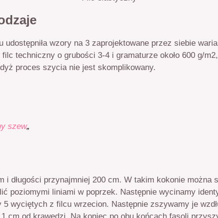
rodzaje
 udostępniła wzory na 3 zaprojektowane przez siebie warianty
 filc techniczny o grubości 3-4 i gramaturze około 600 g/m2,
gdyż proces szycia nie jest skomplikowany.
ny szew
„
cm i długości przynajmniej 200 cm. W takim kokonie można s
lić poziomymi liniami w poprzek. Następnie wycinamy iden
y 5 wyciętych z filcu wrzecion. Następnie zszywamy je wzdł
 1 cm od krawędzi. Na koniec po obu końcach fasoli przysz