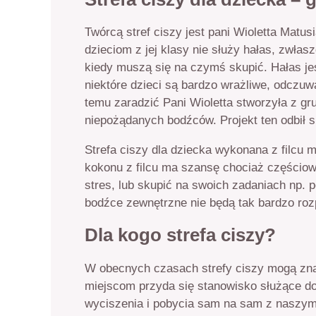
Twórcą stref ciszy jest pani Wioletta Matus
dzieciom z jej klasy nie służy hałas, zwłas
kiedy muszą się na czymś skupić. Hałas jes
niektóre dzieci są bardzo wrażliwe, odczuw
temu zaradzić Pani Wioletta stworzyła z gru
niepożądanych bodźców. Projekt ten odbił 
Strefa ciszy dla dziecka wykonana z filcu 
kokonu z filcu ma szansę chociaż częściowo
stres, lub skupić na swoich zadaniach np. p
bodźce zewnętrzne nie będą tak bardzo roz
Dla kogo strefa ciszy?
W obecnych czasach strefy ciszy mogą znal
miejscom przyda się stanowisko służące d
wyciszenia i pobycia sam na sam z naszym