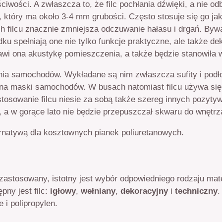
ciwości. A zwłaszcza to, że filc pochłania dźwięki, a nie od
, który ma około 3-4 mm grubości. Często stosuje się go ja
 filcu znacznie zmniejsza odczuwanie hałasu i drgań. Bywa,
u spełniają one nie tylko funkcje praktyczne, ale także de
awi ona akustykę pomieszczenia, a także będzie stanowiła w
nia samochodów. Wykładane są nim zwłaszcza sufity i podło
a maski samochodów. W busach natomiast filcu używa się d
osowanie filcu niesie za sobą także szereg innych pozytywny
 a w gorące lato nie będzie przepuszczał skwaru do wnętrz
ternatywą dla kosztownych pianek poliuretanowych.
zastosowany, istotny jest wybór odpowiedniego rodzaju mater
pny jest filc:
igłowy
,
wełniany
,
dekoracyjny
i
techniczny
.
e i polipropylen.