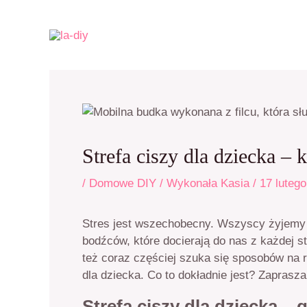
Przejdź
do
treści
Strefa ciszy dla dziecka – 
/
Domowe DIY
/ Wykonała
Kasia
/
17 luteg
Stres jest wszechobecny. Wszyscy żyjemy 
bodźców, które docierają do nas z każdej s
też coraz częściej szuka się sposobów na ra
dla dziecka. Co to dokładnie jest? Zaprasza
Strefa ciszy dla dziecka –