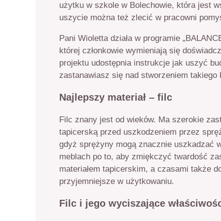
użytku w szkole w Bolechowie, która jest w
uszycie można też zlecić w pracowni pomys
Pani Wioletta działa w programie „BALANCE
której członkowie wymieniają się doświadcz
projektu udostępnia instrukcje jak uszyć bu
zastanawiasz się nad stworzeniem takiego ko
Najlepszy materiał – filc
Filc znany jest od wieków. Ma szerokie z
tapicerską przed uszkodzeniem przez spręży
gdyż sprężyny mogą znacznie uszkadzać wy
meblach po to, aby zmiękczyć twardość zas
materiałem tapicerskim, a czasami także do
przyjemniejsze w użytkowaniu.
Filc i jego wyciszające właściwoś