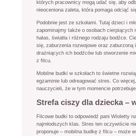
których pracownicy mogą udać się, aby odby
nieoceniona zaleta, która pomaga odciąć s
Podobnie jest ze szkołami. Tutaj dzieci i 
zapominajmy także o osobach cierpiących n
hałas, światła i różnego rodzaju bodźce. C
się, zaburzenia rozwojowe oraz zaburzoną 
drażniących ich bodźców lub stworzenie mi
z filcu.
Mobilne budki w szkołach to świetne rozwią
egzaminie lub odreagować stres. Co więcej,
nauczycieli, że w tym momencie potrzebuje 
Strefa ciszy dla dziecka –
Filcowe budki to odpowiedź pani Wioletty n
najmłodszych klas. Stres ten oczywiście n
proponuje – mobilna budkę z filcu – może 