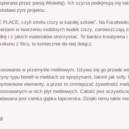
spierana przez panią Wiolettę). Ich szycia podejmują się ta
łodawczyni projektu.
 PLACE, czyli strefa ciszy w każdej szkole”. Na Facebook
eniami w tworzeniu mobilnych budek ciszy, zamieszczają zd
dkę i z jakich materiałów skorzystać. To bardzo kreatywna i
konu z filcu, to koniecznie do niej dołącz.
astosowanie w przemyśle meblowym. Używa się go przede ws
ny typu bonell w meblach ze sprężynami, takimi jak sofy, f
mienione elementy, a przez to zmniejszać żywotność meb
tosowanych w nich płyt meblowych. Całość jest oczywiście
dawana jest cienka gąbka tapicerska. Dzięki temu takie me
ci