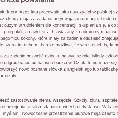
iak, która przez lata pracowała jako nauczyciel w polskiej 
zcza kiedy mają za zadanie przyswajać informacje. Trudno się
t dużym utrudnieniem dla koncentracji, skupienia się, a co 
ają niepokój, a nawet strach związany z nadmiernym hałase
bego filcu kokony, które miały za zadanie oddzielić znajduj
się szerokim echem i bardzo możliwe, że w szkołach będą po
ma za zadanie pozwolić dziecku na wyciszenie. Młody człow
 odgrodzić się od hałasu i bodźców. Dzięki temu może się us
owtórzyć nowo poznane słówka z angielskiego lub tabliczkę 
praszały.
eźć zastosowanie niemal wszędzie. Szkoły, biura, szpitale
o uspokojenia, a także złapania oddechu i dystansu. W 
i myślami. Nowoczesne przestrzenie biurowe mają często